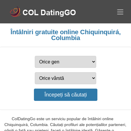
Întâlniri gratuite online Chiquinquirá,
Columbia
ColDatingGo este un serviciu popular de întâlniri online
Chiquinquirá, Columbia. Căutați profiluri ale potențialilor parteneri,
găsiți o fată sau prieteni, faceți o întâlnire ideală. Găsește o