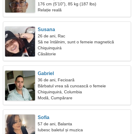
176 cm (5'10"), 85 kg (187 lbs)
Relație reală
Susana
26 de ani, Rac
Să ne întâlnim, sunt o femeie magnetică
Chiquinquirá
Căsătorie
Gabriel
36 de ani, Fecioară
Bărbatul vrea să cunoască o femeie
Chiquinquirá, Columbia
Modă, Cumpărare
Sofia
57 de ani, Balanta
Iubesc baletul și muzica