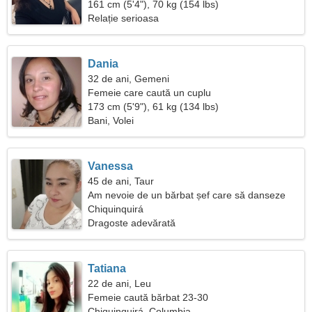
161 cm (5'4"), 70 kg (154 lbs)
Relație serioasa
Dania
32 de ani, Gemeni
Femeie care caută un cuplu
173 cm (5'9"), 61 kg (134 lbs)
Bani, Volei
Vanessa
45 de ani, Taur
Am nevoie de un bărbat șef care să danseze
Chiquinquirá
Dragoste adevărată
Tatiana
22 de ani, Leu
Femeie caută bărbat 23-30
Chiquinquirá, Columbia