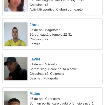
Femeie singură care caută soț 35-42
Chiquinquirá
Activități sportive, Cluburi de noapte
Jhon
23 de ani, Săgetător
Bărbat caută o femeie 22-31
Chiquinquirá
Familie
Javier
31 de ani, Vărsător
Bărbat singur care caută o soție
Chiquinquirá, Columbia
Baschet, Fotografie
Mateo
46 de ani, Capricorn
Sunt un polițist care caută o femeie sinceră