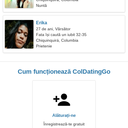
Nuntă
Erika
27 de ani, Vărsător
Fata își caută un iubit 32-35
Chiquinquirá, Columbia
Prietenie
Cum funcționează ColDatingGo
Alăturați-ne
Înregistrează-te gratuit