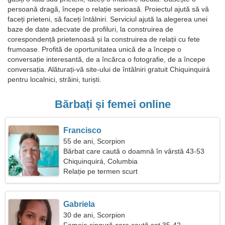
persoană dragă, începe o relație serioasă. Proiectul ajută să vă
faceți prieteni, să faceți întâlniri. Serviciul ajută la alegerea unei
baze de date adecvate de profiluri, la construirea de
corespondență prietenoasă și la construirea de relații cu fete
frumoase. Profită de oportunitatea unică de a începe o
conversație interesantă, de a încărca o fotografie, de a începe
conversația. Alăturați-vă site-ului de întâlniri gratuit Chiquinquirá
pentru localnici, străini, turiști.
Bărbați și femei online
Francisco
55 de ani, Scorpion
Bărbat care caută o doamnă în vârstă 43-53
Chiquinquirá, Columbia
Relație pe termen scurt
Gabriela
30 de ani, Scorpion