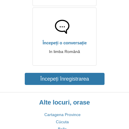
Începeți o conversație
In limba Română
Începeți înregistrarea
Alte locuri, orase
Cartagena Province
Cúcuta