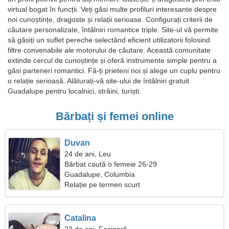
virtual bogat în funcții. Veți găsi multe profiluri interesante despre
noi cunoștințe, dragoste și relații serioase. Configurați criterii de
căutare personalizate, întâlniri romantice triple. Site-ul vă permite
să găsiți un suflet pereche selectând eficient utilizatorii folosind
filtre convenabile ale motorului de căutare. Această comunitate
extinde cercul de cunoștințe și oferă instrumente simple pentru a
găsi parteneri romantici. Fă-ți prieteni noi și alege un cuplu pentru
o relație serioasă. Alăturați-vă site-ului de întâlniri gratuit
Guadalupe pentru localnici, străini, turiști.
Bărbați și femei online
Duvan
24 de ani, Leu
Bărbat caută o femeie 26-29
Guadalupe, Columbia
Relație pe termen scurt
Catalina