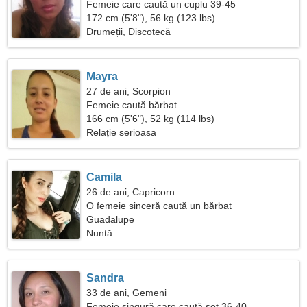
Femeie care caută un cuplu 39-45
172 cm (5'8"), 56 kg (123 lbs)
Drumeții, Discotecă
Mayra
27 de ani, Scorpion
Femeie caută bărbat
166 cm (5'6"), 52 kg (114 lbs)
Relație serioasa
Camila
26 de ani, Capricorn
O femeie sinceră caută un bărbat
Guadalupe
Nuntă
Sandra
33 de ani, Gemeni
Femeie singură care caută soț 36-40