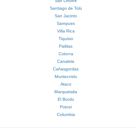
San Onofre
Santiago de Tolú
San Jacinto
Sampues
Villa Rica
Tiquisio
Pailitas
Cotorra
Canalete
Cañasgordas
Montecristo
Ataco
Marquetalia
El Bordo
Potosí
Columbia