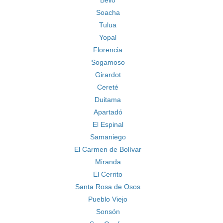
Bello
Soacha
Tulua
Yopal
Florencia
Sogamoso
Girardot
Cereté
Duitama
Apartadó
El Espinal
Samaniego
El Carmen de Bolívar
Miranda
El Cerrito
Santa Rosa de Osos
Pueblo Viejo
Sonsón