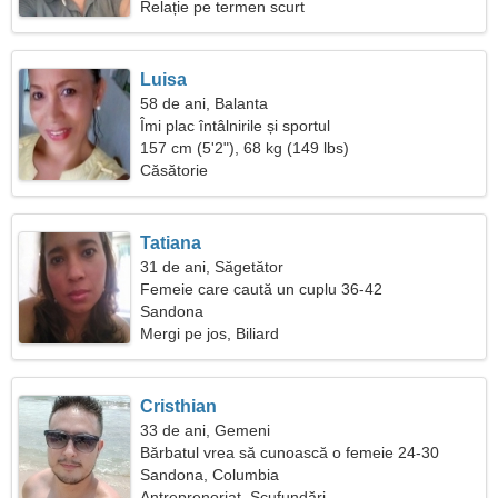
Relație pe termen scurt
Luisa
58 de ani, Balanta
Îmi plac întâlnirile și sportul
157 cm (5'2"), 68 kg (149 lbs)
Căsătorie
Tatiana
31 de ani, Săgetător
Femeie care caută un cuplu 36-42
Sandona
Mergi pe jos, Biliard
Cristhian
33 de ani, Gemeni
Bărbatul vrea să cunoască o femeie 24-30
Sandona, Columbia
Antreprenoriat, Scufundări