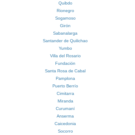
Quibdo
Rionegro
Sogamoso
Girón
Sabanalarga
Santander de Quilichao
Yumbo
Villa del Rosario
Fundación
Santa Rosa de Cabal
Pamplona
Puerto Berrío
Cimitarra
Miranda
Curumaní
Anserma
Caicedonia
Socorro