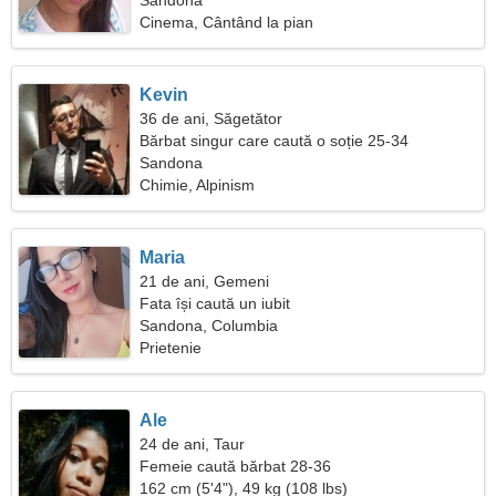
Sandona
Cinema, Cântând la pian
Kevin
36 de ani, Săgetător
Bărbat singur care caută o soție 25-34
Sandona
Chimie, Alpinism
Maria
21 de ani, Gemeni
Fata își caută un iubit
Sandona, Columbia
Prietenie
Ale
24 de ani, Taur
Femeie caută bărbat 28-36
162 cm (5'4"), 49 kg (108 lbs)