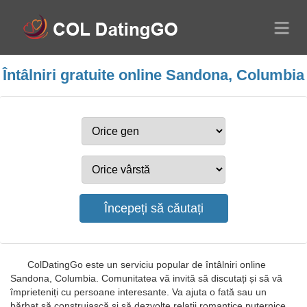
Întâlniri gratuite online Sandona, Columbia
ColDatingGo este un serviciu popular de întâlniri online
Sandona, Columbia. Comunitatea vă invită să discutați și să vă
împrieteniți cu persoane interesante. Va ajuta o fată sau un
bărbat să construiască și să dezvolte relații romantice puternice.