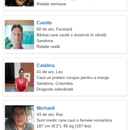
Relație serioasa
Camilo
60 de ani, Fecioară
Bărbat care caută o doamnă în vârstă
Sandona
Relație reală
Catalina
41 de ani, Leu
Caut un prieten curajos pentru a merge
împreună
Sandona, Columbia
Dragoste adevărată
Michaell
43 de ani, Rac
Sunt medic care caut o femeie romantica
187 cm (6'2"), 85 kg (187 lbs)