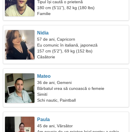
Tipul își caută o prietenă
180 cm (5'11"), 82 kg (180 lbs)
Familie
Nidia
57 de ani, Capricorn
Eu comunic în italiană, japoneză
157 cm (5'2"), 69 kg (152 lbs)
Căsătorie
Mateo
36 de ani, Gemeni
Bărbatul vrea să cunoască o femeie
Simití
Schi nautic, Paintball
Paula
45 de ani, Vărsător
Am nevoie de un prieten loial pentru a schia