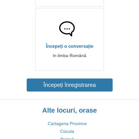
Începeți o conversație
In limba Română
Începeți înregistrarea
Alte locuri, orase
Cartagena Province
Cúcuta