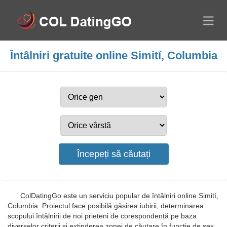
Întâlniri gratuite online Simití, Columbia
ColDatingGo este un serviciu popular de întâlniri online Simití,
Columbia. Proiectul face posibilă găsirea iubirii, determinarea
scopului întâlnirii de noi prieteni de corespondență pe baza
diverselor criterii și extinderea zonei de căutare în funcție de sex.