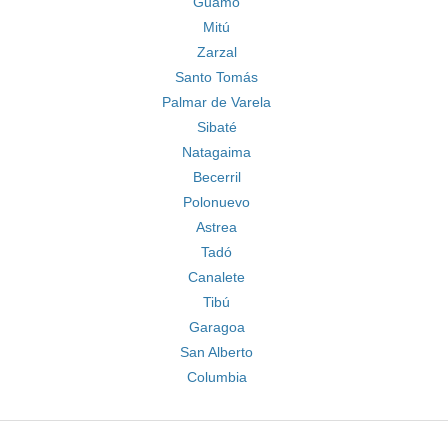
Guamo
Mitú
Zarzal
Santo Tomás
Palmar de Varela
Sibaté
Natagaima
Becerril
Polonuevo
Astrea
Tadó
Canalete
Tibú
Garagoa
San Alberto
Columbia