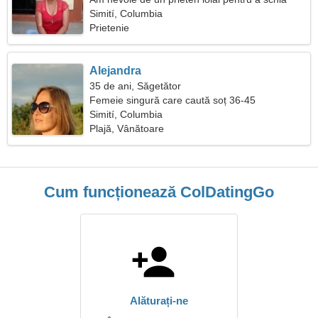
împreună
Simití, Columbia
Prietenie
Alejandra
35 de ani, Săgetător
Femeie singură care caută soț 36-45
Simití, Columbia
Plajă, Vânătoare
Cum funcționează ColDatingGo
Alăturați-ne