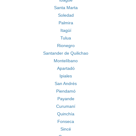
Ibagué
Santa Marta
Soledad
Palmira
Itagüí
Tulua
Rionegro
Santander de Quilichao
Montelíbano
Apartadó
Ipiales
San Andrés
Piendamó
Payande
Curumaní
Quinchía
Fonseca
Sincé