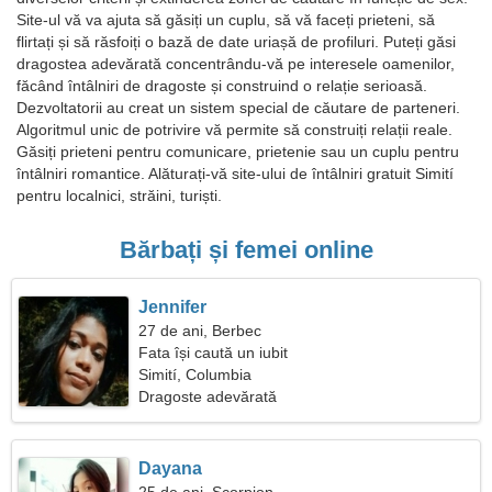
Site-ul vă va ajuta să găsiți un cuplu, să vă faceți prieteni, să
flirtați și să răsfoiți o bază de date uriașă de profiluri. Puteți găsi
dragostea adevărată concentrându-vă pe interesele oamenilor,
făcând întâlniri de dragoste și construind o relație serioasă.
Dezvoltatorii au creat un sistem special de căutare de parteneri.
Algoritmul unic de potrivire vă permite să construiți relații reale.
Găsiți prieteni pentru comunicare, prietenie sau un cuplu pentru
întâlniri romantice. Alăturați-vă site-ului de întâlniri gratuit Simití
pentru localnici, străini, turiști.
Bărbați și femei online
Jennifer
27 de ani, Berbec
Fata își caută un iubit
Simití, Columbia
Dragoste adevărată
Dayana