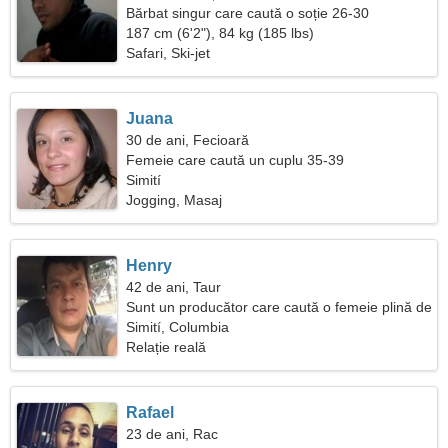
Bărbat singur care caută o soție 26-30
187 cm (6'2"), 84 kg (185 lbs)
Safari, Ski-jet
Juana
30 de ani, Fecioară
Femeie care caută un cuplu 35-39
Simití
Jogging, Masaj
Henry
42 de ani, Taur
Sunt un producător care caută o femeie plină de
spirit
Simití, Columbia
Relație reală
Rafael
23 de ani, Rac