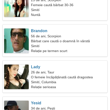
25 de ani, Scorpion
Femeie caută bărbat 30-36
Simití
Nuntă
Brandon
56 de ani, Scorpion
Bărbat care caută o doamnă în vârstă
Simití
Relație pe termen scurt
Lady
26 de ani, Taur
O femeie încăpățânată caută dragostea
adevărată
Simití, Columbia
Relație serioasa
Yesid
34 de ani, Pești