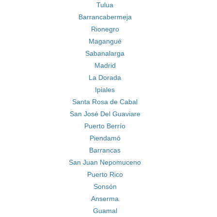
Tulua
Barrancabermeja
Rionegro
Magangué
Sabanalarga
Madrid
La Dorada
Ipiales
Santa Rosa de Cabal
San José Del Guaviare
Puerto Berrío
Piendamó
Barrancas
San Juan Nepomuceno
Puerto Rico
Sonsón
Anserma
Guamal