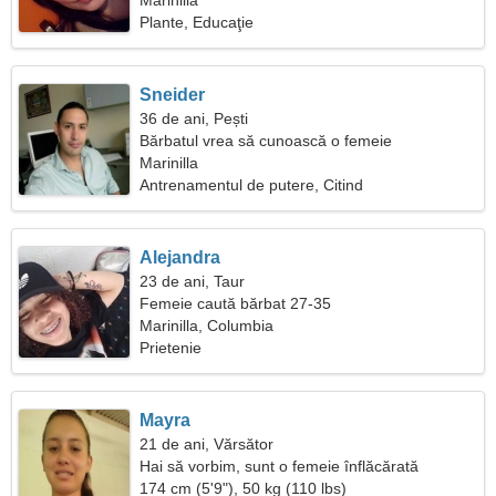
Marinilla
Plante, Educaţie
Sneider
36 de ani, Pești
Bărbatul vrea să cunoască o femeie
Marinilla
Antrenamentul de putere, Citind
Alejandra
23 de ani, Taur
Femeie caută bărbat 27-35
Marinilla, Columbia
Prietenie
Mayra
21 de ani, Vărsător
Hai să vorbim, sunt o femeie înflăcărată
174 cm (5'9"), 50 kg (110 lbs)