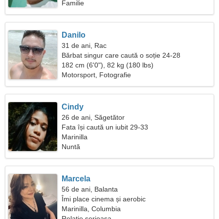
Familie
Danilo
31 de ani, Rac
Bărbat singur care caută o soție 24-28
182 cm (6'0"), 82 kg (180 lbs)
Motorsport, Fotografie
Cindy
26 de ani, Săgetător
Fata își caută un iubit 29-33
Marinilla
Nuntă
Marcela
56 de ani, Balanta
Îmi place cinema și aerobic
Marinilla, Columbia
Relație serioasa