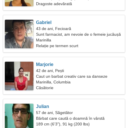
Dragoste adevărată
Gabriel
43 de ani, Fecioară
Sunt farmacist, am nevoie de o femeie jucăușă
Marinilla
Relație pe termen scurt
Marjorie
42 de ani, Pești
Caut un barbat creativ care sa danseze
impreuna
Marinilla, Columbia
Căsătorie
Julian
57 de ani, Săgetător
Bărbat care caută o doamnă în vârstă
189 cm (6'3"), 91 kg (200 lbs)