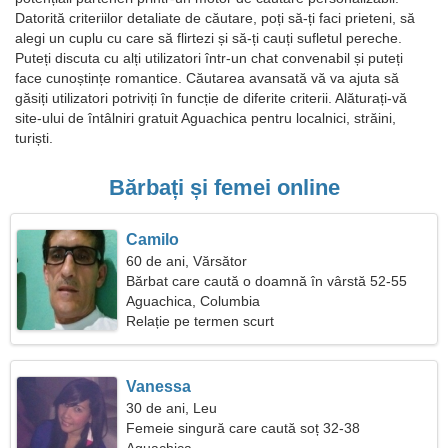
Datorită criteriilor detaliate de căutare, poți să-ți faci prieteni, să
alegi un cuplu cu care să flirtezi și să-ți cauți sufletul pereche.
Puteți discuta cu alți utilizatori într-un chat convenabil și puteți
face cunoștințe romantice. Căutarea avansată vă va ajuta să
găsiți utilizatori potriviți în funcție de diferite criterii. Alăturați-vă
site-ului de întâlniri gratuit Aguachica pentru localnici, străini,
turiști.
Bărbați și femei online
Camilo
60 de ani, Vărsător
Bărbat care caută o doamnă în vârstă 52-55
Aguachica, Columbia
Relație pe termen scurt
Vanessa
30 de ani, Leu
Femeie singură care caută soț 32-38