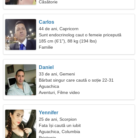
Căsătorie
Carlos
44 de ani, Capricorn
Sunt endocrinolog caut o femeie pricepută
185 cm (6'1"), 88 kg (194 lbs)
Familie
Daniel
33 de ani, Gemeni
Bărbat singur care caută o soție 22-31
Aguachica
Aventuri, Filme video
Yennifer
25 de ani, Scorpion
Fata își caută un iubit
Aguachica, Columbia
Prietenie