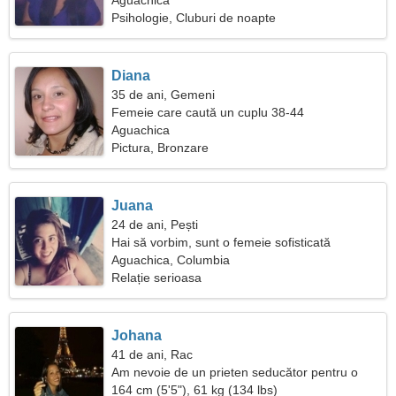
Aguachica
Psihologie, Cluburi de noapte
Diana
35 de ani, Gemeni
Femeie care caută un cuplu 38-44
Aguachica
Pictura, Bronzare
Juana
24 de ani, Pești
Hai să vorbim, sunt o femeie sofisticată
Aguachica, Columbia
Relație serioasa
Johana
41 de ani, Rac
Am nevoie de un prieten seducător pentru o
plimbare împreună
164 cm (5'5"), 61 kg (134 lbs)