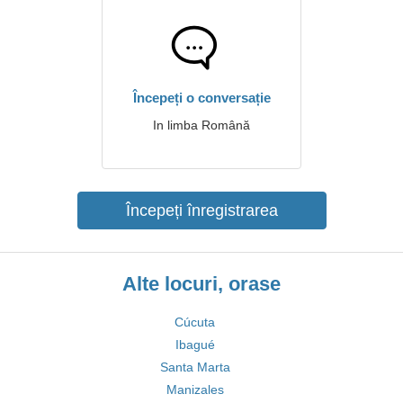
Începeți o conversație
In limba Română
Începeți înregistrarea
Alte locuri, orase
Cúcuta
Ibagué
Santa Marta
Manizales